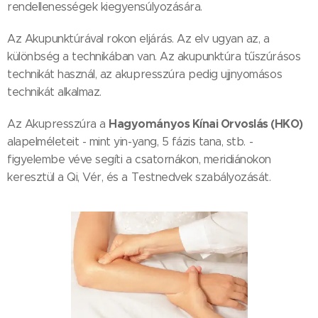
rendellenességek kiegyensúlyozására.
Az Akupunktúrával rokon eljárás. Az elv ugyan az, a
különbség a technikában van. Az akupunktúra tűszúrásos
technikát használ, az akupresszúra pedig ujjnyomásos
technikát alkalmaz.
Hagyományos Kínai Orvoslás (HKO)
Az Akupresszúra a
alapelméleteit - mint yin-yang, 5 fázis tana, stb. -
figyelembe véve segíti a csatornákon, meridiánokon
keresztül a Qi, Vér, és a Testnedvek szabályozását.