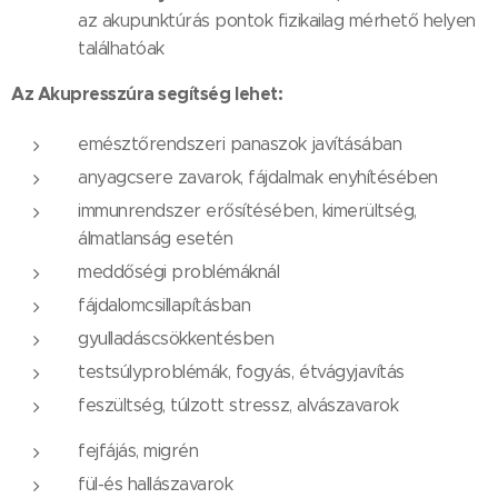
az akupunktúrás pontok fizikailag mérhető helyen
találhatóak
Az Akupresszúra segítség lehet:
emésztőrendszeri panaszok javításában
anyagcsere zavarok, fájdalmak enyhítésében
immunrendszer erősítésében, kimerültség,
álmatlanság esetén
meddőségi problémáknál
fájdalomcsillapításban
gyulladáscsökkentésben
testsúlyproblémák, fogyás, étvágyjavítás
feszültség, túlzott stressz, alvászavarok
fejfájás, migrén
fül-és hallászavarok