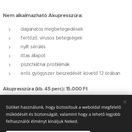
Nem alkalmazható Akupresszúra:
daganatos megbetegedések
fertőző, vírusos betegségek
nyílt sérülés
ittas állapot
pszichiátriai problémák
erős gyógyszer beszedését követő 12 órában
Akupresszúra (kb. 45 perc): 15.000 Ft
Bérlet (10 alkalom): 135.000 Ft
Sütiket használunk, hogy biztosítsuk a weboldal megfelelő
működését és biztonságát, valamint hogy a lehető legjobb
Szolgáltatást végző munkatárs:
Molnár Gabriella
felhasználói élményt kínáljuk Neked.