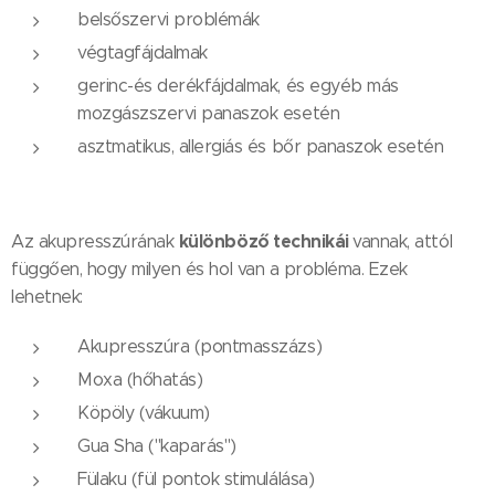
belsőszervi problémák
végtagfájdalmak
gerinc-és derékfájdalmak, és egyéb más
mozgászszervi panaszok esetén
asztmatikus, allergiás és bőr panaszok esetén
különböző technik
ái
Az akupresszúrának
vannak, attól
függően, hogy milyen és hol van a probléma. Ezek
lehetnek:
Akupresszúra (pontmasszázs)
Moxa (hőhatás)
Köpöly (vákuum)
Gua Sha ("kaparás")
Fülaku (fül pontok stimulálása)