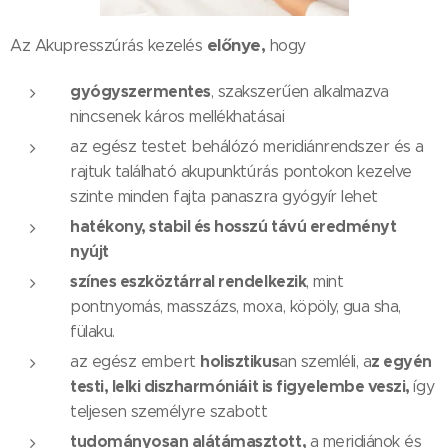
előnye,
Az Akupresszúrás kezelés
hogy
gyógyszermentes
, szakszerűen alkalmazva
nincsenek káros mellékhatásai
az egész testet behálózó meridiánrendszer és a
rajtuk található akupunktúrás pontokon kezelve
szinte minden fajta panaszra gyógyír lehet
hatékony, stabil és hosszú távú eredményt
nyújt
színes eszköztárral rendelkezik
, mint
pontnyomás, masszázs, moxa, köpöly, gua sha,
fülaku.
holisztikus
z egyén
az egész embert
an szemléli, a
testi, lelki diszharmóniáit is figyelembe veszi,
így
teljesen személyre szabott
tudományosan alátámasztott,
a meridiánok és