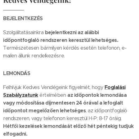
BEJELENTKEZÉS
bejelentkezni az alábbi
Szolgáltatásainkra
időpontfoglaló rendszeren keresztül lehetséges.
Természetesen bármilyen kérdés esetén telefonon, e-
mailen állunk rendelkezésre.
LEMONDÁS
Foglalási
Felhívjuk Kedves Vendégeink figyelmét, hogy
Szabályzatunk
az időpontok lemondása
értelmében
vagy módosítása díjmentesen 24 órával a lefoglalt
időpontot megelőzően lehetséges
, az időpontfoglaló
rendszeren, vagy telefonon keresztül H-P: 8-17 óráig.
Hétfői kezelések lemondását előző hét péntekig tudjuk
elfogadni.