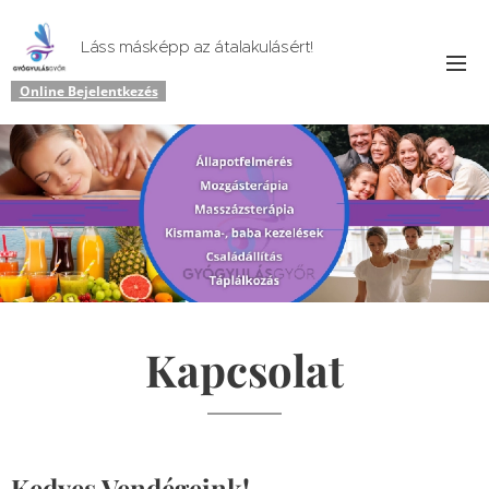
Láss másképp az átalakulásért!
Online Bejelentkezés
Kapcsolat
Kedves Vendégeink!