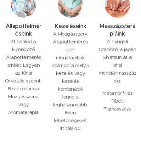
Állapotfelmér
Kezeléseink
Masszázsterá
éseink
piáink
A Mozgásszervi
Itt találod a
A nyugati
Állapotfelmérés
különböző
Craniótól a japán
után
Állapotfelmérés
Shiatsun át a
megállapítjuk,
einket. Legyen
kínai
számodra melyik
az Kínai
meridiánmasszáz
kezelés vagy
Orvoslás szerinti,
sig.
kezelés
Biorezonancia,
kombináció
Metamorf- és
Mozgásszervi,
lenne a
Tibeti
vagy
leghasznosabb.
Fejmasszázs
Aromaterápia.
Ezen
lehetőségeket
itt találod.