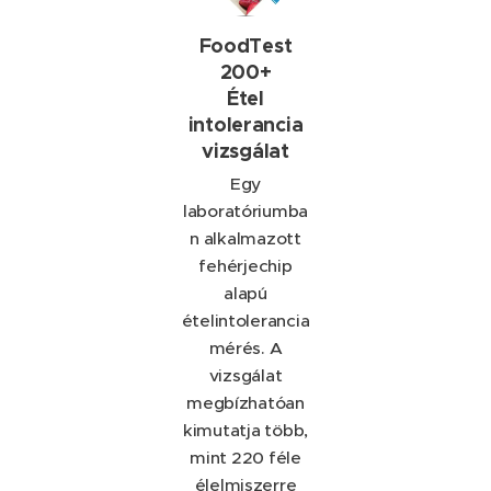
FoodTest
200+
Étel
intolerancia
vizsgálat
Egy
laboratóriumba
n alkalmazott
fehérjechip
alapú
ételintolerancia
mérés. A
vizsgálat
megbízhatóan
kimutatja több,
mint 220 féle
élelmiszerre