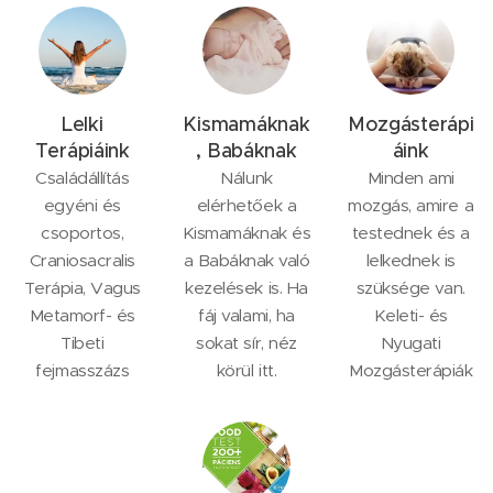
Lelki
Kismamáknak
Mozgásterápi
Terápiáink
, Babáknak
áink
Családállítás
Nálunk
Minden ami
egyéni és
elérhetőek a
mozgás, amire a
csoportos,
Kismamáknak és
testednek és a
Craniosacralis
a Babáknak való
lelkednek is
Terápia, Vagus
kezelések is. Ha
szüksége van.
Metamorf- és
fáj valami, ha
Keleti- és
Tibeti
sokat sír, néz
Nyugati
fejmasszázs
körül itt.
Mozgásterápiák