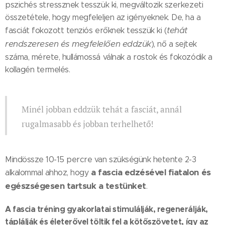
pszichés stressznek tesszük ki, megváltozik szerkezeti
összetétele, hogy megfeleljen az igényeknek. De, ha a
tehát
fasciát fokozott tenziós erőknek tesszük ki (
rendszeresen és
megfelelően eddzük
), nő a sejtek
száma, mérete, hullámossá válnak a rostok és fokozódik a
kollagén termelés.
Minél jobban eddzük tehát a fasciát, annál
rugalmasabb és jobban terhelhető!
Mindössze 10-15 percre van szükségünk hetente 2-3
a fascia edzésével fiatalon és
alkalommal ahhoz, hogy
egészségesen tartsuk a testünket
.
A fascia tréning gyakorlatai stimulálják, regenerálják,
táplálják és életerővel töltik fel a kötőszövetet, így az