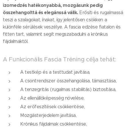
izomedzés hatékonyabbá, mozgásunk pedig
összehangolttá és elegánssá válik.
Erősíti és rugalmassá
teszi a szalagokat, ínakat, így jelentősen csökken a
különféle sérülések veszélye. A fascia edzése fiatalon és
fitten tart, valamint segít megszabadulni a krónikus
fájdalmaktól.
A Funkcionális Fascia Tréning célja tehát:
A testkép és a testtudat javítása,
A csontrendszer összehangolása, támasztása,
A tenzegritás (rugalmas stabilitás) biztosítása,
Az ellenállóképesség növelése,
Az erőfeszítések csökkentése,
Mozgásterjedelem javítása,
Krónikus fájdalmak csökkentése,