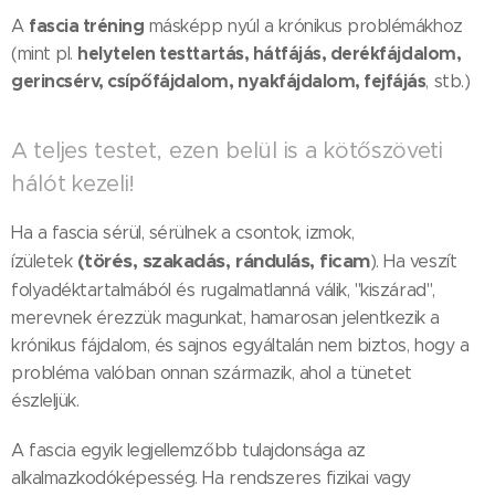
fascia tréning
A
másképp nyúl a krónikus problémákhoz
helytelen testtartás, hátfájás, derékfájdalom,
(mint pl.
gerincsérv, csípőfájdalom, nyakfájdalom, fejfájás
, stb.)
A teljes testet, ezen belül is a kötőszöveti
hálót kezeli!
Ha a fascia sérül, sérülnek a csontok, izmok,
(törés, szakadás, rándulás, ficam
ízületek
). Ha veszít
folyadéktartalmából és rugalmatlanná válik, "kiszárad",
merevnek érezzük magunkat, hamarosan jelentkezik a
krónikus fájdalom, és sajnos egyáltalán nem biztos, hogy a
probléma valóban onnan származik, ahol a tünetet
észleljük.
A fascia egyik legjellemzőbb tulajdonsága az
alkalmazkodóképesség. Ha rendszeres fizikai vagy