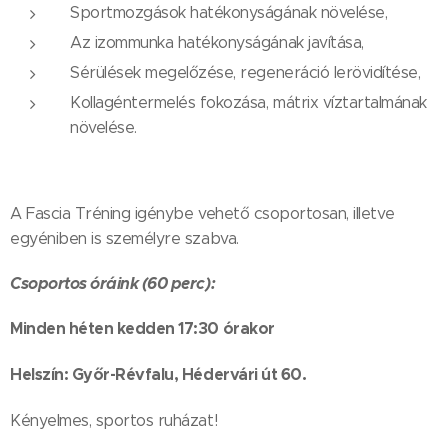
Sportmozgások hatékonyságának növelése,
Az izommunka hatékonyságának javítása,
Sérülések megelőzése, regeneráció lerövidítése,
Kollagéntermelés fokozása, mátrix víztartalmának
növelése.
A Fascia Tréning igénybe vehető csoportosan, illetve
egyéniben is személyre szabva.
Csoportos óráink (60 perc):
Minden héten kedden 17:30 órakor
.
Helszín: Győr-Révfalu, Hédervári út 60
Kényelmes, sportos ruházat!