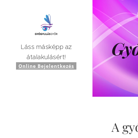
Gy
Láss másképp az
átalakulásért!
Online Bejelentkezés
A gy