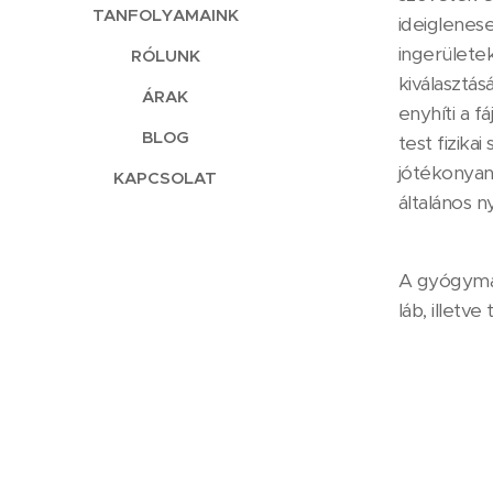
TANFOLYAMAINK
ideiglenese
ingerületek
RÓLUNK
kiválasztás
ÁRAK
enyhíti a 
BLOG
test fizika
jótékonyan 
KAPCSOLAT
általános ny
A gyógymass
láb, illetve t