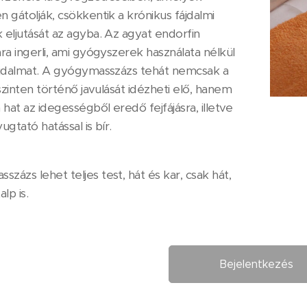
n gátolják, csökkentik a krónikus fájdalmi
 eljutását az agyba. Az agyat endorfin
ára ingerli, ami gyógyszerek használata nélkül
fájdalmat. A gyógymasszázs tehát nemcsak a
i szinten történő javulását idézheti elő, hanem
hat az idegességből eredő fejfájásra, illetve
ugtató hatással is bír.
zázs lehet teljes test, hát és kar, csak hát,
alp is.
Bejelentkezés