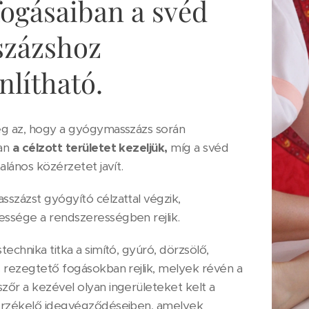
fogásaiban a svéd
zázshoz
nlítható.
g az, hogy a gyógymasszázs során
an
a célzott területet kezeljük,
míg a svéd
alános közérzetet javít.
százst gyógyító célzattal végzik,
sége a rendszerességben rejlik.
echnika titka a simító, gyúró, dörzsölő,
 rezegtető fogásokban rejlik, melyek révén a
őr a kezével olyan ingerületeket kelt a
érzékelő idegvégződéseiben, amelyek