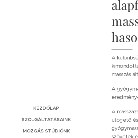
alap
mass
haso
A különbsé
kimondott
masszás ált
A gyógymas
eredményes
KEZDŐLAP
A masszázst
SZOLGÁLTATÁSAINK
ütögető és
gyógymassz
MOZGÁS STÚDIÓNK
szövetek 