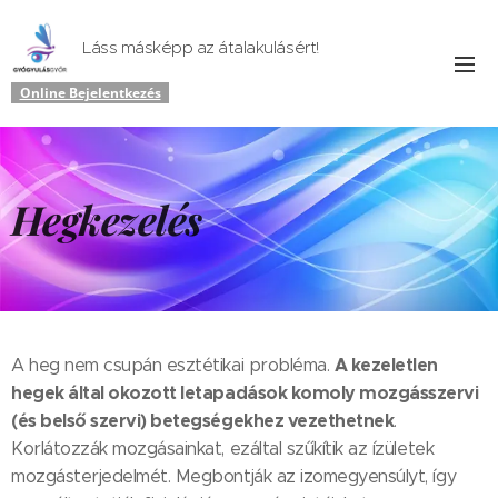
Láss másképp az átalakulásért!
Online Bejelentkezés
Hegkezelés
A kezeletlen
A heg nem csupán esztétikai probléma.
hegek által okozott letapadások komoly mozgásszervi
(és belső szervi) betegségekhez vezethetnek
.
Korlátozzák mozgásainkat, ezáltal szűkítik az ízületek
mozgásterjedelmét. Megbontják az izomegyensúlyt, így