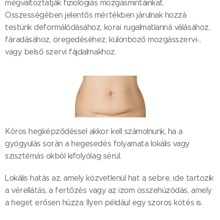
megváltoztatják fiziológiás mozgásmintáinkat.
Összességében jelentős mértékben járulnak hozzá
testünk deformálódásához, korai rugalmatlanná válásához,
fáradásához, öregedéséhez, különböző mozgásszervi-,
vagy belső szervi fájdalmakhoz.
Kóros hegképződéssel akkor kell számolnunk, ha a
gyógyulás során a hegesedés folyamata lokális vagy
szisztémás okból kifolyólag sérül.
Lokális hatás az, amely közvetlenül hat a sebre, ide tartozik
a vérellátás, a fertőzés vagy az izom összehúzódás, amely
a heget erősen húzza. Ilyen például egy szoros kötés is.