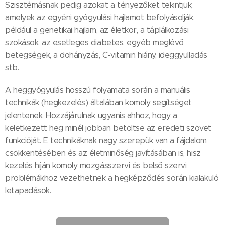
Szisztémásnak pedig azokat a tényezőket tekintjük,
amelyek az egyéni gyógyulási hajlamot befolyásolják,
például a genetikai hajlam, az életkor, a táplálkozási
szokások, az esetleges diabetes, egyéb meglévő
betegségek, a dohányzás, C-vitamin hiány, ideggyulladás
stb.
A heggyógyulás hosszú folyamata során a manuális
technikák (hegkezelés) általában komoly segítséget
jelentenek. Hozzájárulnak ugyanis ahhoz, hogy a
keletkezett heg minél jobban betöltse az eredeti szövet
funkcióját. E technikáknak nagy szerepük van a fájdalom
csökkentésében és az életminőség javításában is, hisz
kezelés híján komoly mozgásszervi és belső szervi
problémákhoz vezethetnek a hegképződés során kialakuló
letapadások.