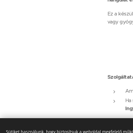
Ez a készül
vagy gyógy
Szolgáltat
Ame
Ha 
Ing
Szolgálta
Copyright © Molnár Gabriella e.v. és
Sütiket használunk, hogy biztosítsuk a weboldal megfelelő műkö