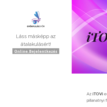
iTO
Láss másképp az
átalakulásért!
Online Bejelentkezés
Az
iTOVi
eg
pillanatnyi 