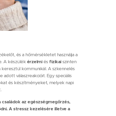
zékelőt, és a hőmérsékletet használja a
. A készülék
érzelmi
és
fizikai
szinten
on keresztül kommunikál. A szkennelés
 adott válaszreakcióit. Egy speciális
ajokat és készítményeket, melyek napi
.
 a családok az egészségmegőrzés,
i. A stressz kezelésére illetve a