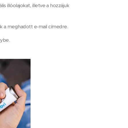
 illóolajokat, illetve a hozzájuk
ük a meghadott e-mail címedre.
nybe.