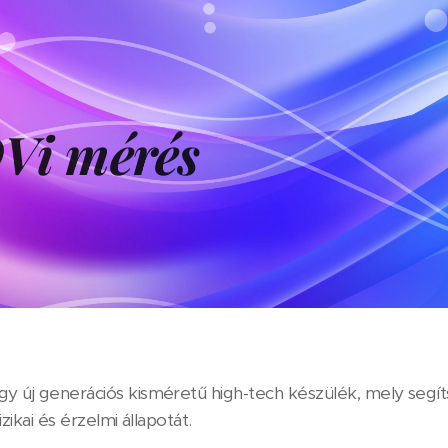
Vi mérés
y új generációs kisméretű high-tech készülék, mely seg
fizikai és érzelmi állapotát.