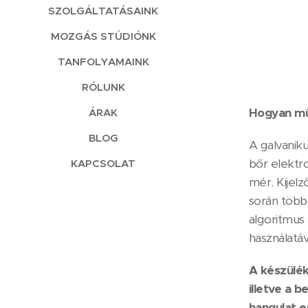
SZOLGÁLTATÁSAINK
MOZGÁS STÚDIÓNK
TANFOLYAMAINK
RÓLUNK
Hogyan mű
ÁRAK
BLOG
A galvanik
bőr elektr
KAPCSOLAT
mér. Kijel
során több 
algoritmus
használatá
A készülék
illetve a 
hangulat e