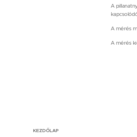
A pillanatn
kapcsolódó
A mérés mi
A mérés kié
KEZDŐLAP