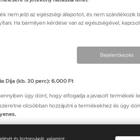
ék nem jelzi az egészségi állapotot, és nem szándékozik b
ítani. Ha bármilyen kérdése van az egészségével, kapcsol
Bejelentkezés
ás Díja
(kb. 30 perc)
: 6.000 Ft
nnyiben úgy dönt, hogy elfogadja a javasolt termékek le
szeretne olcsóbban hozzájutni a termékekhez és úgy dö
yenes.
tást végző munkatárs:
Lángh Éva és Molnár Gabriella
dését és biztonságát, valamint