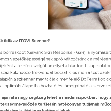
ködik az ITOVI Scenner?
us bőrreakciót (Galvanic Skin Response - GSR), a nyomásér
omos vezetőképességének apró változásainak a mérésére
zőjeként a telefon szolgál, amellyel a bluetooth kapcsolat
száz különböző frekvenciát bocsát ki és méri a test ezekre
 alapján a szkenner megtalálja a megfelelő DoTerra illóol
val optimális állapotba hozható és támogatható a szervezet
 ajánlata nagy segítség lehet a mindennapokban, hogy
betegségmegelőzés területén hatékonyan tudjanak működn
melésére is jótékony hatással lehet
.