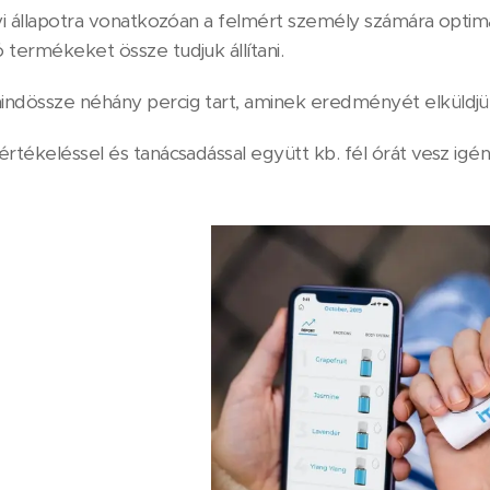
yi állapotra vonatkozóan a felmért személy számára optimális
 termékeket össze tudjuk állítani.
ndössze néhány percig tart, aminek eredményét elküldj
rtékeléssel és tanácsadással együtt kb. fél órát vesz igé