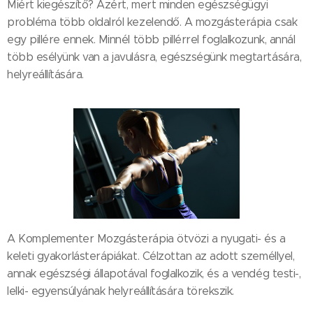
Miért kiegészítő? Azért, mert minden egészségügyi
probléma több oldalról kezelendő. A mozgásterápia csak
egy pillére ennek. Minnél több pillérrel foglalkozunk, annál
több esélyünk van a javulásra, egészségünk megtartására,
helyreállítására.
A Komplementer Mozgásterápia ötvözi a nyugati- és a
keleti gyakorlásterápiákat. Célzottan az adott személlyel,
annak egészségi állapotával foglalkozik, és a vendég testi-,
lelki- egyensúlyának helyreállítására törekszik.