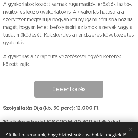
A gyakorlatok között vannak rugalmasító-, erősítő-, lazító-,
nyújtó- és légző gyakorlatok is. A gyakorlás hatására a
szervezet megtanulja hogyan kell nyugalmi tónusba hoznia
magát, hogyan lehet befolyásolni az izmok, szervek vagy a
tudat működését. Kulcskérdés a rendszeres következetes
gyakorlás.
A gyakorlás a terapeuta vezetésével egyéni keretek
között zajlik.
Bejelentkezés
Szolgáltatás Díja
(kb. 50 perc)
: 12.000 Ft
10 alkalmas bérlet 108.000 Ft (10.800 Ft/alk.) (két
részletben is fizethető)
Sütiket használunk, hogy biztosítsuk a weboldal megfelelő