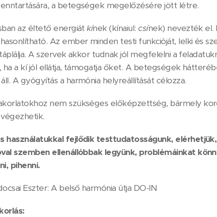
enntartására, a betegségek megelőzésére jött létre.
sban az éltető energiát
kí
nek (kínaiul:
csí
nek) nevezték el.
asonlítható. Az ember minden testi funkcióját, lelki és sz
s táplálja. A szervek akkor tudnak jól megfelelni a feladat
 ha a kí jól ellátja, támogatja őket. A betegségek hátteréb
l. A gyógyítás a harmónia helyreállítását célozza.
akorlatokhoz nem szükséges előképzettség, bármely koros
 végezhetik.
 használatukkal fejlődik testtudatosságunk, elérhetjük
óval szemben ellenállóbbak legyünk, problémáinkat könn
i, pihenni.
docsai Eszter: A belső harmónia útja DO-IN
orlás: