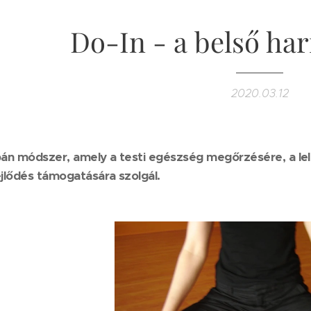
Do-In - a belső ha
2020.03.12
pán módszer, amely a testi egészség megőrzésére, a lelki
ejlődés támogatására szolgál.