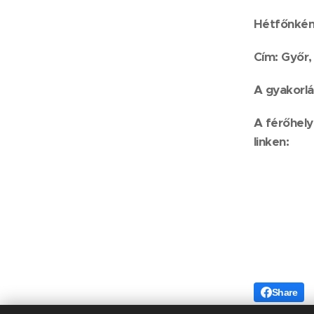
Hétfőnkén
Cím: Győr,
A gyakorlá
A férőhely
linken:
Share