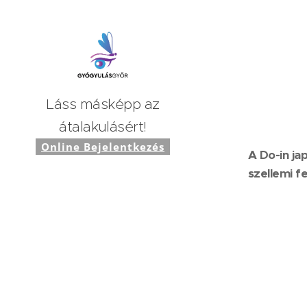
Láss másképp az
átalakulásért!
Online Bejelentkezés
A Do-in ja
szellemi f