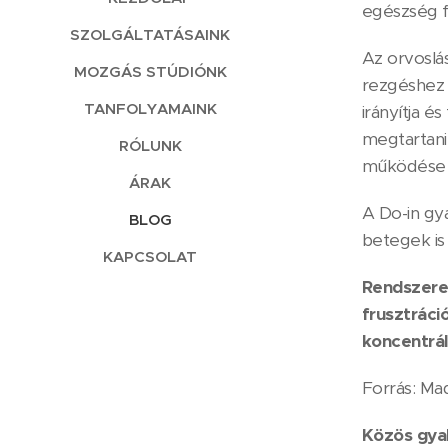
egészség f
SZOLGÁLTATÁSAINK
Az orvoslá
MOZGÁS STÚDIÓNK
rezgéshez h
TANFOLYAMAINK
irányítja é
megtartani,
RÓLUNK
működése ál
ÁRAK
A Do-in gy
BLOG
betegek is
KAPCSOLAT
Rendszeres
frusztráci
koncentráln
Forrás: Ma
Közös gyak