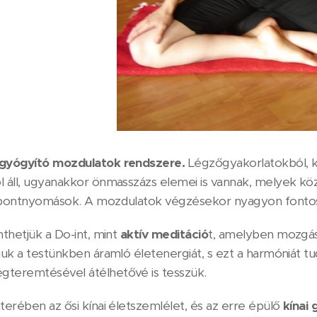
ngyógyító mozdulatok rendszere.
Légzőgyakorlatokból, ki
l áll, ugyanakkor önmasszázs elemei is vannak, melyek kö
 pontnyomások. A mozdulatok végzésekor nyagyon fontos
nthetjük a Do-int, mint
aktív meditáció
t, amelyben mozgás
tjuk a testünkben áramló életenergiát, s ezt a harmóniát 
teremtésével átélhetővé is tesszük.
terében az ősi kínai életszemlélet, és az erre épülő
kínai