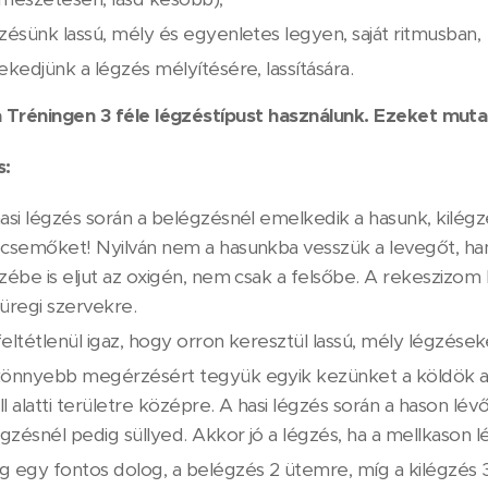
zésünk lassú, mély és egyenletes legyen, saját ritmusban,
ekedjünk a légzés mélyítésére, lassítására.
a Tréningen 3 féle légzéstípust használunk. Ezeket muta
s:
asi légzés során a belégzésnél emelkedik a hasunk, kilégz
csemőket! Nyilván nem a hasunkba vesszük a levegőt, han
zébe is eljut az oxigén, nem csak a felsőbe. A rekeszizom
üregi szervekre.
 feltétlenül igaz, hogy orron keresztül lassú, mély légzése
önnyebb megérzésért tegyük egyik kezünket a köldök alatt
l alatti területre középre. A hasi légzés során a hason l
égzésnél pedig süllyed. Akkor jó a légzés, ha a mellkason
 egy fontos dolog, a belégzés 2 ütemre, míg a kilégzés 3