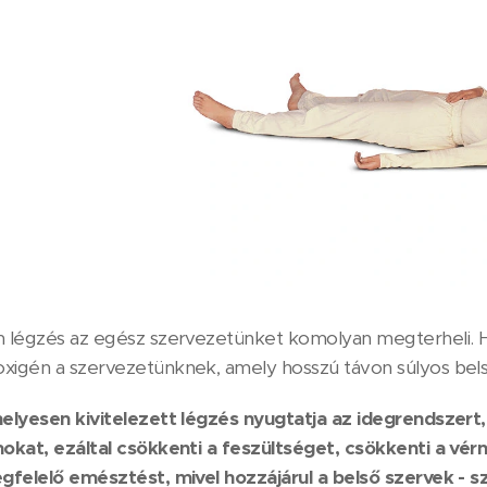
n légzés az egész szervezetünket komolyan megterheli. H
xigén a szervezetünknek, amely hosszú távon súlyos bel
helyesen kivitelezett légzés nyugtatja az idegrendszert, n
mokat, ezáltal csökkenti a feszültséget, csökkenti a vér
gfelelő emésztést, mivel hozzájárul a belső szervek - szí