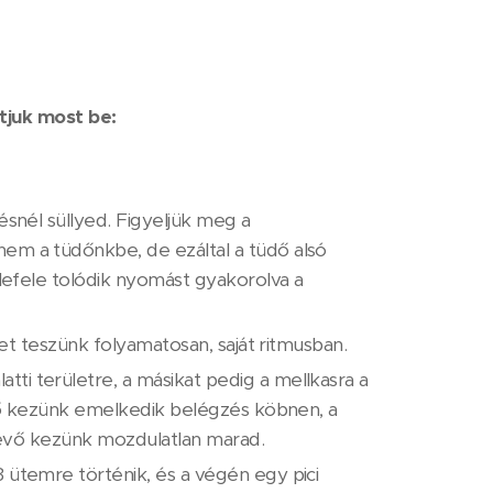
tjuk most be:
ésnél süllyed. Figyeljük meg a
em a tüdőnkbe, de ezáltal a tüdő alsó
 lefele tolódik nyomást gyakorolva a
ket teszünk folyamatosan, saját ritmusban.
i területre, a másikat pedig a mellkasra a
évő kezünk emelkedik belégzés köbnen, a
 lévő kezünk mozdulatlan marad.
 ütemre történik, és a végén egy pici