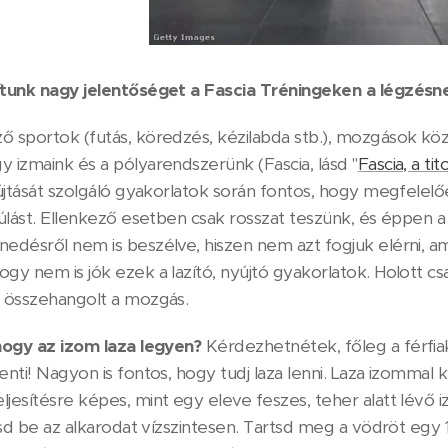
ítunk nagy jelentőséget a Fascia Tréningeken a légzésn
ő sportok (futás, köredzés, kézilabda stb.), mozgások kö
 izmaink és a pólyarendszerünk (Fascia, lásd "
Fascia, a t
yújtását szolgáló gyakorlatok során fontos, hogy megfelelő
nyúlást. Ellenkező esetben csak rosszat teszünk, és éppen 
nedésről nem is beszélve, hiszen nem azt fogjuk elérni, a
gy nem is jók ezek a lazító, nyújtó gyakorlatok. Holott c
l összehangolt a mozgás.
 hogy az izom laza legyen?
Kérdezhetnétek, főleg a férfiak
enti! Nagyon is fontos, hogy tudj laza lenni. Laza izommal
jesítésre képes, mint egy eleve feszes, teher alatt lévő i
ítsd be az alkarodat vízszintesen. Tartsd meg a vödröt egy