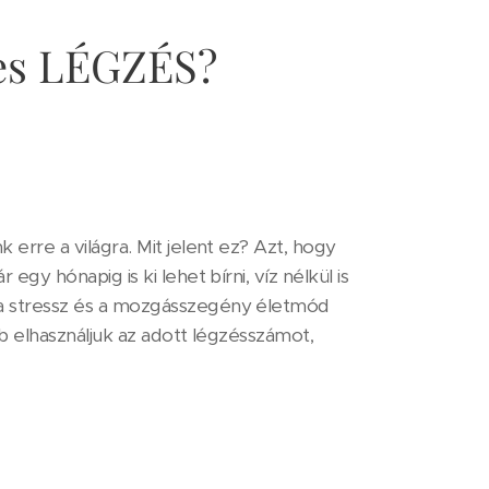
yes LÉGZÉS?
erre a világra. Mit jelent ez? Azt, hogy
gy hónapig is ki lehet bírni, víz nélkül is
 a stressz és a mozgásszegény életmód
bb elhasználjuk az adott légzésszámot,