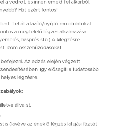
l a vödröt, és innen emeld fel alkarból.
nnyebb? Hát ezért fontos!
elent. Tehát a lazító/nyújtó mozdulatokat
fontos a megfelelő légzés alkalmazása.
yemelés, hasprés stb.) A kilégzésre
ést, izom összehúzódásokat.
 befejezni. Az edzés elején végzett
csendesítésében, így elősegíti a tudatosabb
 helyes légzésre.
szabályok:
etve állva is),
,
 is (kivéve az éneklő légzés kifújási fázisát