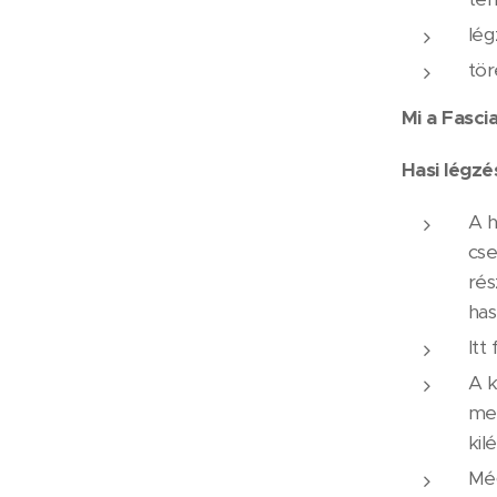
lég
tör
Mi a Fasci
Hasi légzé
A h
cse
rés
has
Itt
A k
mel
kil
Még