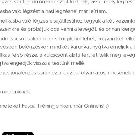
égzés szintén orron keresztül történik, lassú, mély légzése
asba való légzést a hasi légzésnél már leírtam.
ellkasba való légzés elsajátításához tegyük a két kezeink
ezeinkre és próbáljuk oda venni a levegőt, és onnan kieng
üdőcsúcsot sokan nem is tudják hol lehet, hogyan kell e
vésben belégzéskor mindkét karunkat nyújtva emeljük a f
lkas felső része, a kulcscsont alatti terület telik meg leve
jtva engedjük vissza a testünk mellé.
eljes jógalégzés során ez a légzés folyamatos, nincsenek
 mindenkinek 😊
eteket Fascia Tréningjeinken, már Online is! :)