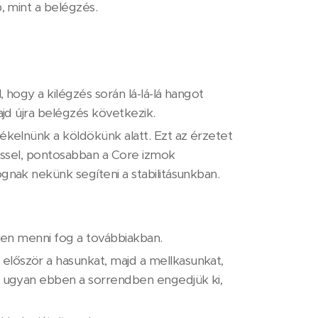
, mint a belégzés.
 hogy a kilégzés során lá-lá-lá hangot
ajd újra belégzés következik.
ékelnünk a köldökünk alatt. Ezt az érzetet
zéssel, pontosabban a Core izmok
gnak nekünk segíteni a stabilitásunkban.
nyen menni fog a továbbiakban.
lőször a hasunkat, majd a mellkasunkat,
ig ugyan ebben a sorrendben engedjük ki,