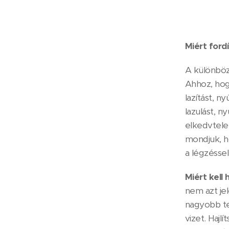
Miért ford
A különböz
Ahhoz, hogy
lazítást, n
lazulást, 
elkedvtele
mondjuk, ho
a légzésse
Miért kell
nem azt jel
nagyobb tel
vizet. Hajl