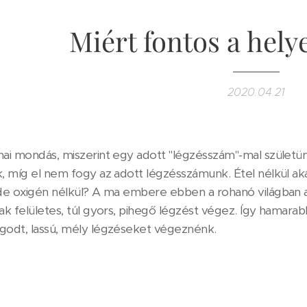
Miért fontos a hel
2020.04.21
ai mondás, miszerint egy adott "légzésszám"-mal születünk 
, míg el nem fogy az adott légzésszámunk. Étel nélkül akár e
 de oxigén nélkül? A ma embere ebben a rohanó világban
ak felületes, túl gyors, pihegő légzést végez. Így hamara
godt, lassú, mély légzéseket végeznénk.