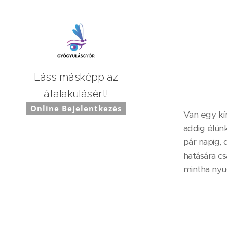
Láss másképp az
átalakulásért!
Online Bejelentkezés
Van egy kín
addig élünk
pár napig,
hatására cs
mintha nyu