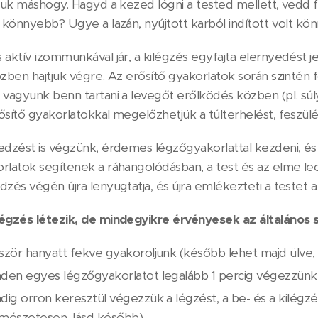
juk máshogy. Hagyd a kezed lógni a tested mellett, vedd fe
t könnyebb? Ugye a lazán, nyújtott karból indított volt kö
aktív izommunkával jár, a kilégzés egyfajta elernyedést j
özben hajtjuk végre. Az erősítő gyakorlatok során szintén 
 vagyunk benn tartani a levegőt erőlködés közben (pl. súl
ősítő gyakorlatokkal megelőzhetjük a túlterhelést, feszül
edzést is végzünk, érdemes légzőgyakorlattal kezdeni, és
rlatok segítenek a ráhangolódásban, a test és az elme le
zés végén újra lenyugtatja, és újra emlékezteti a testet a
égzés létezik, de mindegyikre érvényesek az általános 
ször hanyatt fekve gyakoroljunk (később lehet majd ülve, ill
den egyes légzőgyakorlatot legalább 1 percig végezzünk
dig orron keresztül végezzük a légzést, a be- és a kilégzést
mészetesen, lásd később),