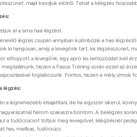
zésszünet, majd kezdjük elölről. Tehát a kilégzés hosszabb
zés:
djük el a sima hasi légzést.
éneklő légzés csupán annyiban különbözik a hasi légzéstől,
ünk ki hangosan, amíg a levegőnk tart, kis légzésszünet, m
or elfogyott a levegőnk, egy apró kis behúzódást kell érz
l megtalálnunk, hiszen a Fascia Tréning során ezzel az ér
apcsolásával foglalkozunk. Fontos, hiszen a mély izmok fo
a légzés:
án a legnehezebb elsajátítani, de ha egyszer sikerül, kön
agyarázatnál három szakaszra bontom. A belégzés során e
ül a tüdőcsúcsot töltjük meg levegővel, kilégzésnél ped
át has, mellkas, tüdőcsúcs.