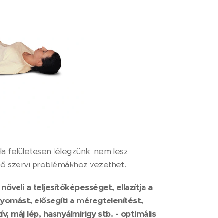
a felületesen lélegzünk, nem lesz
ső szervi problémákhoz vezethet.
öveli a teljesítőképességet, ellazítja a
nyomást, elősegíti a méregtelenítést,
v, máj lép, hasnyálmirigy stb. - optimális