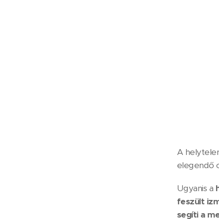
A helytele
elegendő o
Ugyanis a
feszült iz
segíti a me