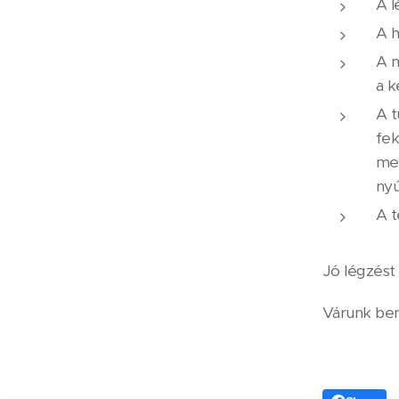
A l
A h
A m
a k
A t
fek
mel
nyú
A t
Jó légzést
Várunk benn