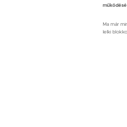
működésé
Ma már mind
lelki blokko