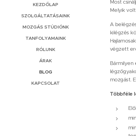
Most csinál
KEZDŐLAP
Melyik vol
SZOLGÁLTATÁSAINK
A belégzés 
MOZGÁS STÚDIÓNK
kilégzés k
TANFOLYAMAINK
Hajlamosak
végzett er
RÓLUNK
ÁRAK
Bármilyen 
légzőgyako
BLOG
mozgást. Ed
KAPCSOLAT
Többféle l
Elő
min
min
ter