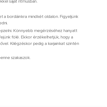
kkel saját ritmusban.
et a bordáinkra mindkét oldalon. Figyeljünk
edni.
lképzelni. Könnyebb megérzéséhez hanyatt
ejünk fölé. Ekkor érzékelhetjük, hogy a
gővel. Kilégzéskor pedig a karjainkat szintén
 benne szakaszok.