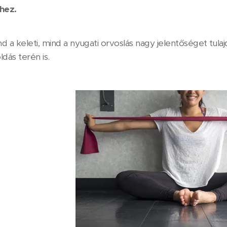
hez.
 a keleti, mind a nyugati orvoslás nagy jelentőséget tulajd
ldás terén is.