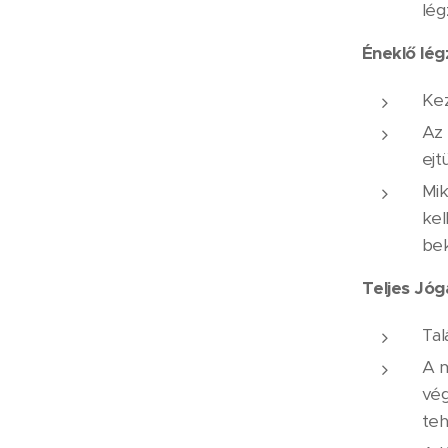
lég
Éneklő lég
Kez
Az 
ejt
Mik
kel
bek
Teljes Jóg
Tal
A m
vég
teh