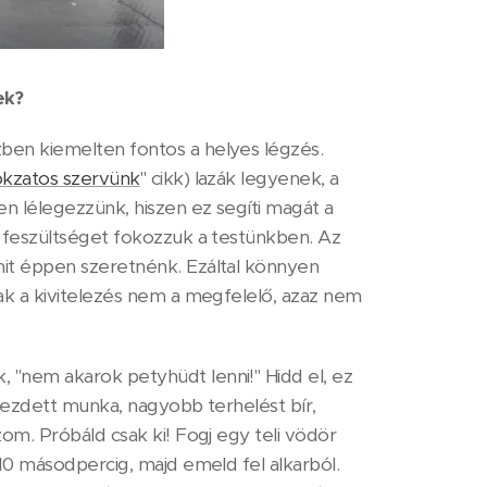
ek?
zben kiemelten fontos a helyes légzés.
itokzatos szervünk
" cikk) lazák legyenek, a
en lélegezzünk, hiszen ez segíti magát a
a feszültséget fokozzuk a testünkben. Az
mit éppen szeretnénk. Ezáltal könnyen
sak a kivitelezés nem a megfelelő, azaz nem
, "nem akarok petyhüdt lenni!" Hidd el, ez
 kezdett munka, nagyobb terhelést bír,
zom. Próbáld csak ki! Fogj egy teli vödör
 10 másodpercig, majd emeld fel alkarból.