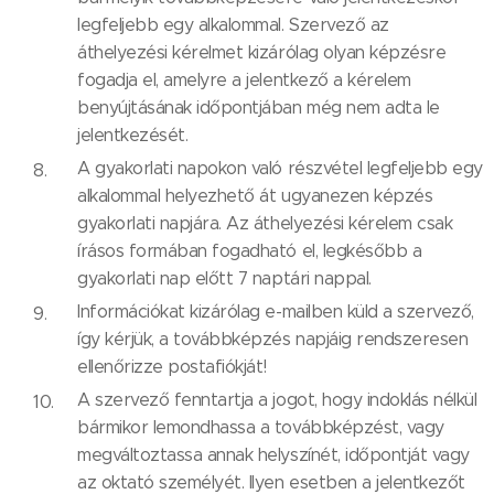
legfeljebb egy alkalommal. Szervező az
áthelyezési kérelmet kizárólag olyan képzésre
fogadja el, amelyre a jelentkező a kérelem
benyújtásának időpontjában még nem adta le
jelentkezését.
A gyakorlati napokon való részvétel legfeljebb egy
alkalommal helyezhető át ugyanezen képzés
gyakorlati napjára. Az áthelyezési kérelem csak
írásos formában fogadható el, legkésőbb a
gyakorlati nap előtt 7 naptári nappal.
Információkat kizárólag e-mailben küld a szervező,
így kérjük, a továbbképzés napjáig rendszeresen
ellenőrizze postafiókját!
A szervező fenntartja a jogot, hogy indoklás nélkül
bármikor lemondhassa a továbbképzést, vagy
megváltoztassa annak helyszínét, időpontját vagy
az oktató személyét. Ilyen esetben a jelentkezőt