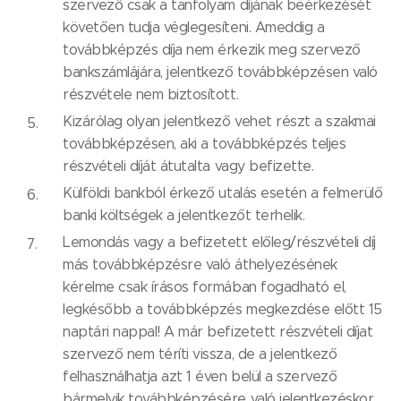
szervező csak a tanfolyam díjának beérkezését
követően tudja véglegesíteni. Ameddig a
továbbképzés díja nem érkezik meg szervező
bankszámlájára, jelentkező továbbképzésen való
részvétele nem biztosított.
Kizárólag olyan jelentkező vehet részt a szakmai
továbbképzésen, aki a továbbképzés teljes
részvételi díját átutalta vagy befizette.
Külföldi bankból érkező utalás esetén a felmerülő
banki költségek a jelentkezőt terhelik.
Lemondás vagy a befizetett előleg/részvételi díj
más továbbképzésre való áthelyezésének
kérelme csak írásos formában fogadható el,
legkésőbb a továbbképzés megkezdése előtt 15
naptári nappal! A már befizetett részvételi díjat
szervező nem téríti vissza, de a jelentkező
felhasználhatja azt 1 éven belül a szervező
bármelyik továbbképzésére való jelentkezéskor