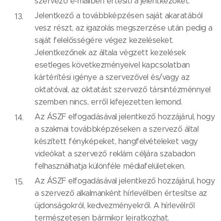
szervező e-mailben értesíti a jelentkezőket.
Jelentkező a továbbképzésen saját akaratából
vesz részt, az igazolás megszerzése után pedig a
saját felelősségére végez kezeléseket.
Jelentkezőnek az általa végzett kezelések
esetleges következményeivel kapcsolatban
kártérítési igénye a szervezővel és/vagy az
oktatóval, az oktatást szervező társintézménnyel
szemben nincs, erről kifejezetten lemond.
Az ÁSZF elfogadásával jelentkező hozzájárul, hogy
a szakmai továbbképzéseken a szervező által
készített fényképeket, hangfelvételeket vagy
videókat a szervező reklám céljára szabadon
felhasználhatja különféle médiafelületeken.
Az ÁSZF elfogadásával jelentkező hozzájárul, hogy
a szervező alkalmanként hírlevélben értesítse az
újdonságokról, kedvezményekről. A hírlevélről
természetesen bármikor leiratkozhat.