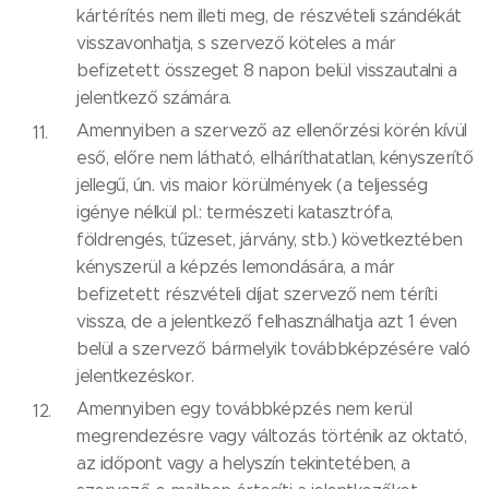
kártérítés nem illeti meg, de részvételi szándékát
visszavonhatja, s szervező köteles a már
befizetett összeget 8 napon belül visszautalni a
jelentkező számára.
Amennyiben a szervező az ellenőrzési körén kívül
eső, előre nem látható, elháríthatatlan, kényszerítő
jellegű, ún. vis maior körülmények (a teljesség
igénye nélkül pl.: természeti katasztrófa,
földrengés, tűzeset, járvány, stb.) következtében
kényszerül a képzés lemondására, a már
befizetett részvételi díjat szervező nem téríti
vissza, de a jelentkező felhasználhatja azt 1 éven
belül a szervező bármelyik továbbképzésére való
jelentkezéskor.
Amennyiben egy továbbképzés nem kerül
megrendezésre vagy változás történik az oktató,
az időpont vagy a helyszín tekintetében, a