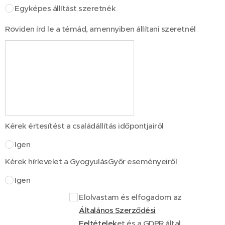
Egyképes állítást szeretnék
Röviden írd le a témád, amennyiben állítani szeretnél
Kérek értesítést a családállítás időpontjairól
Igen
Kérek hírlevelet a GyogyulásGyőr eseményeiről
Igen
Elolvastam és elfogadom az
Általános Szerződési
Feltételek
et és a GDPR által